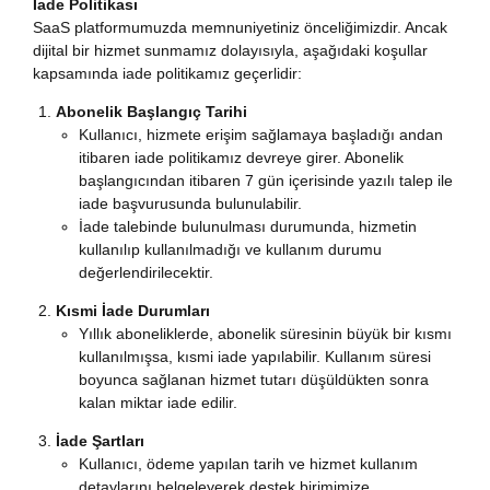
İade Politikası
SaaS platformumuzda memnuniyetiniz önceliğimizdir. Ancak
dijital bir hizmet sunmamız dolayısıyla, aşağıdaki koşullar
kapsamında iade politikamız geçerlidir:
Abonelik Başlangıç Tarihi
Kullanıcı, hizmete erişim sağlamaya başladığı andan
itibaren iade politikamız devreye girer. Abonelik
başlangıcından itibaren 7 gün içerisinde yazılı talep ile
iade başvurusunda bulunulabilir.
İade talebinde bulunulması durumunda, hizmetin
kullanılıp kullanılmadığı ve kullanım durumu
değerlendirilecektir.
Kısmi İade Durumları
Yıllık aboneliklerde, abonelik süresinin büyük bir kısmı
kullanılmışsa, kısmi iade yapılabilir. Kullanım süresi
boyunca sağlanan hizmet tutarı düşüldükten sonra
kalan miktar iade edilir.
İade Şartları
Kullanıcı, ödeme yapılan tarih ve hizmet kullanım
detaylarını belgeleyerek destek birimimize